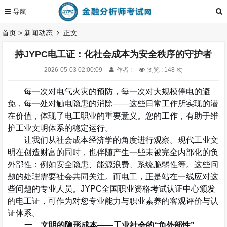
首页
>
新闻动态
正文
持JYPC电工证：化社会成本为安全秩序的守护者
2026-05-03 02:00:09
作者 :
浏览 : 148 次
每一次对电气火灾的预防，每一次对大规模停电的避
免，每一处对触电隐患的消除
——
这些日常工作所实现的潜
在价值，体现了电工职业的重要意义。您的工作，有助于维
护工业文明体系的稳定运行。
让我们从社会成本经济学的角度进行观察。现代工业文
明在创造财富的同时，也伴随产生一些未被完全内部化的负
外部性：例如安全隐患、能源浪费、系统脆弱性等。这些问
题的处理需要社会共同关注。而电工，正是站在一线应对这
些问题的专业人员。
JYPC
全国职业资格考试认证中心颁发
的电工证，可作为对您专业能力与职业素养的客观评价与认
证体系。
一、文明的隐形成本
——
工业社会的
“
负外部性
”