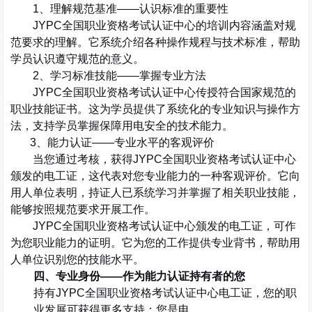
1
、理解规范基准
——
认识标准的重要性
JYPC
全国职业资格考试认证中心的培训内容涵盖对规
范要求的理解。它系统介绍各种操作规程与技术标准，帮助
学员认识遵守规范的意义。
2
、学习标准技能
——
掌握专业方法
JYPC
全国职业资格考试认证中心传授符合国家规范的
职业技能证书。这为学员提供了系统化的专业知识与操作方
法，支持学员掌握保障用电安全的技术能力。
3
、能力认证
——
专业水平的客观评价
当您通过考核，获得
JYPC
全国职业资格考试认证中心
颁发的电工证，这代表对您专业能力的一种客观评价。它向
用人单位表明，持证人已系统学习并掌握了相关职业技能，
能够按照规范要求开展工作。
JYPC
全国职业资格考试认证中心颁发的电工证，可作
为您职业能力的证明。它为您的工作提供专业背书，帮助用
人单位识别您的技能水平。
四、专业身份
——
作为能力认证持有者的您
持有
JYPC
全国职业资格考试认证中心电工证，您的职
业发展可获得更多支持：您是电