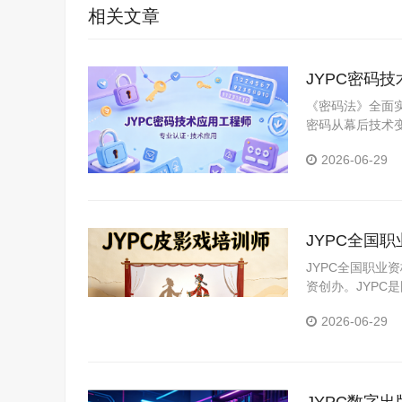
相关文章
JYPC密码
《密码法》全面
密码从幕后技术
规完成国密算法
2026-06-29
升的技术赛道。
JYPC全国
JYPC全国职业
资创办。JYP
构。JYPC是我
2026-06-29