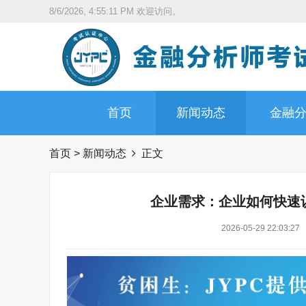
8/6/2026, 4:55:12 PM
欢迎访问。
首页
新闻动态
金融
首页
>
新闻动态
正文
企业需求：企业如何快速
2026-05-29 22:03:27