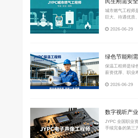
民生刚需安全
领域核心技
城市燃气工程师
巨大、待遇优质
证书助力从业者
2026-06-29
绿色节能刚需
技术人才
保温工程师是绿
薪资优厚、职业
是跳出低端劳务
2026-06-29
稳绿色节能行业
数字视听产业
从业者拓宽
JYPC 全国职
手续完备的第三
百万余名各行业