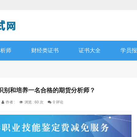
分析师
财经类证书
证书大全
学员报
识别和培养一名合格的期货分析师？
作者 :
浏览 : 60 次
0 评论