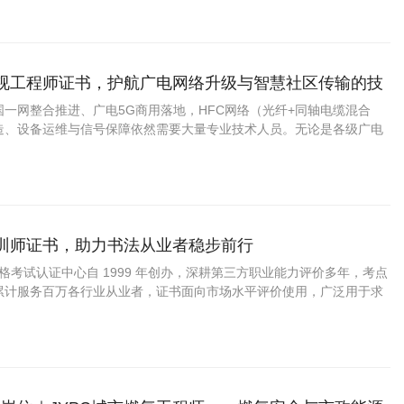
电视工程师证书，护航广电网络升级与智慧社区传输的技
一网整合推进、广电5G商用落地，HFC网络（光纤+同轴电缆混合
造、设备运维与信号保障依然需要大量专业技术人员。无论是各级广电
集成工程商，还是酒店及园区的视讯系统集成商，掌握有线电视系统原
工程技术人才都有持续的用武之地。
培训师证书，助力书法从业者稳步前行
资格考试认证中心自 1999 年创办，深耕第三方职业能力评价多年，考点
累计服务百万各行业从业者，证书面向市场水平评价使用，广泛用于求
资备案、项目招标加分、个人能力展示等场景，在教培、文化行业拥有
。