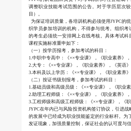
调整职业技能考试范围的公告。对于学历层次较
目）。
为保证培训质量，各培训机构必须使用JYPC的
织学员参加培训的机构，不得参与统考。组织考
的考生必须统一安排网上在线考核。具体考试科
课程实施标准重申如下：
（一）按学历报考，参加考试的科目：
1.中职中专高中：《××专业课》，《职业素养》
2.大专：《××专业课》，《职业素养》，《英语
3.本科及以上学历：《××专业课》，《职业素养
（二）按证书级别报考，参加考试的科目：
1.基础员级和高级员级：《××专业课》，《职业
2.助理工程师级：《××专业课》，《职业素养》
3.工程师级和高级工程师级：《××专业课》，
JYPC在年内已与风险投资机构签订协议，引进战略投
的发展中已经成为职业技能鉴定的行业标杆。为了
发证现象，加强质量控制，保证社会的认可度与